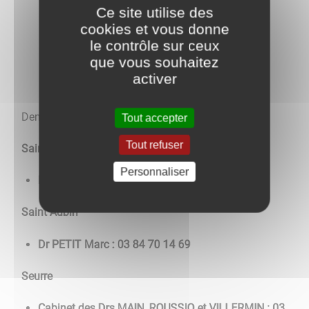
Ce site utilise des
cookies et vous donne
le contrôle sur ceux
que vous souhaitez
activer
Dentistes
Tout accepter
Tout refuser
Saint Jean de Losne
Personnaliser
Dr NQWAK Annie Laure : 03-80 29 00 81
Saint Aubin
Dr PETIT Marc : 03 84 70 14 69
Seurre
Cabinet des Drs MAIN_ROUSSIO et VILLERMIN : 03