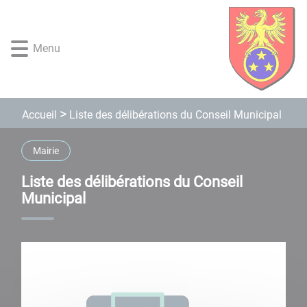
Lien
Lien
Lien
Lien
Panneau de gestion des cookies
d'accès
d'accès
d'accès
d'accès
rapide
rapide
rapide
rapide
Menu
au
au
à
au
menu
contenu
la
pied
principal
recherche
de
page
Liste des délibérations du Conseil Municipal
Accueil
Mairie
Liste des délibérations du Conseil
Municipal